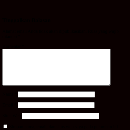
Tinggalkan Balasan
Alamat email Anda tidak akan dipublikasikan.
Ruas yang wajib
ditandai
*
Komentar
*
Nama
*
Email
*
Situs Web
Simpan nama, email, dan situs web saya pada peramban ini