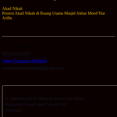
Akad Nikah
Prosesi Akad Nikah di Ruang Utama Masjid Akbar Moed’Har
Arifin
Event Organizer
081232222535
View Organizer Website
masjidmoedhararifin@gmail.com
Ruang Utama Masjid Akbar Moed’Har Arifin
Jl. Deandels KM.31 Wadeng, Kecamatan Sidayu
Kabupaten Gresik
,
Jawa Timur
61153
Indonesia