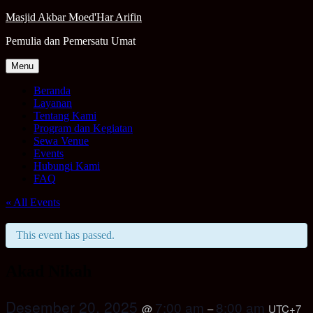
Skip
Masjid Akbar Moed'Har Arifin
to
Pemulia dan Pemersatu Umat
content
Menu
Beranda
Layanan
Tentang Kami
Program dan Kegiatan
Sewa Venue
Events
Hubungi Kami
FAQ
« All Events
This event has passed.
Akad Nikah
Desember 20, 2025
7:00 am
8:00 am
@
–
UTC+7