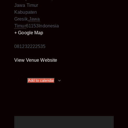
Jawa Timur
Kabupaten
Gresik
,
Jawa
Timur
61153
Indonesia
+ Google Map
081232222535
View Venue Website
Add to calendar