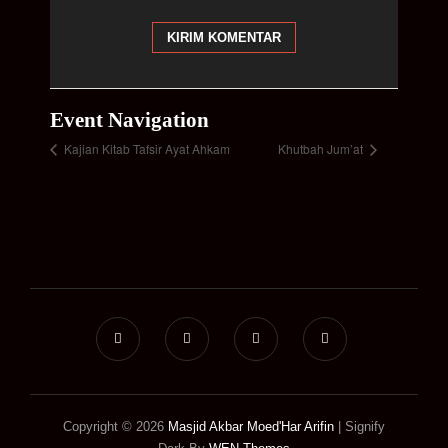
Event Navigation
Kajian Kitab Tafsir Ayat Ahkam
Khutbah Jum’at
Copyright © 2026
Masjid Akbar Moed'Har Arifin
|
Signify