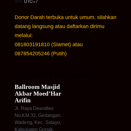
am
UTC+7
Donor Darah terbuka untuk umum, silahkan
datang langsung atau daftarkan dirimu
melalui:
081803191810 (Slamet) atau
087854205246 (Putih)
Personalia PT. Polowijo Gosari
Ballroom Masjid
Akbar Moed’Har
Arifin
Jl. Raya Deandles
No.KM 32, Gedangan,
Wadeng, Kec. Sidayu,
Kabupaten Gresik,