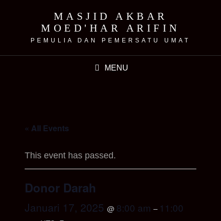
MASJID AKBAR
MOED'HAR ARIFIN
PEMULIA DAN PEMERSATU UMAT
MENU
« All Events
This event has passed.
Donor Darah
Januari 17, 2025
8:00 am
11:00
@
–