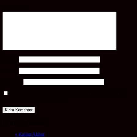
Komentar
*
Nama
*
Email
*
Situs Web
Simpan nama, email, dan situs web saya pada peramban ini
untuk komentar saya berikutnya.
Event Navigation
«
Kajian Akbar