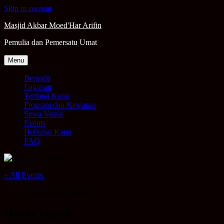
Skip to content
Masjid Akbar Moed'Har Arifin
Pemulia dan Pemersatu Umat
Menu
Beranda
Layanan
Tentang Kami
Program dan Kegiatan
Sewa Venue
Events
Hubungi Kami
FAQ
« All Events
This event has passed.
Donor Darah