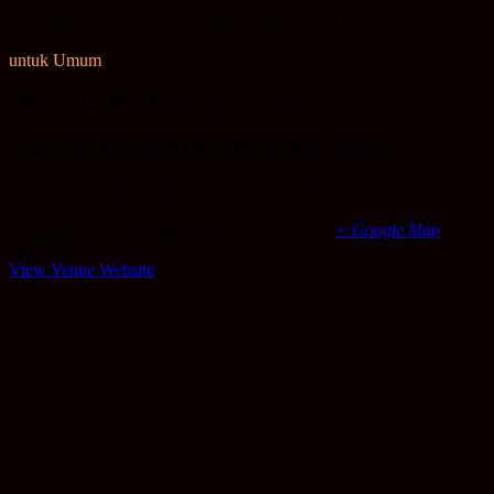
November 24, 2023
@
8:00 am
–
10:00 am
UTC+7
untuk Umum
Personalia PT. Polowijo Gosari
Ballroom Masjid Akbar Moed’Har Arifin
Jl. Raya Deandles No.KM 32, Gedangan, Wadeng, Kec. Sidayu,
Kabupaten Gresik, Jawa Timur
Kabupaten Gresik
,
Jawa Timur
61153
Indonesia
+ Google Map
081232222535
View Venue Website