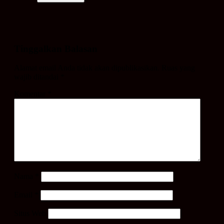
Tinggalkan Balasan
Alamat email Anda tidak akan dipublikasikan.
Ruas yang
wajib ditandai
*
Komentar
*
Nama
*
Email
*
Situs Web