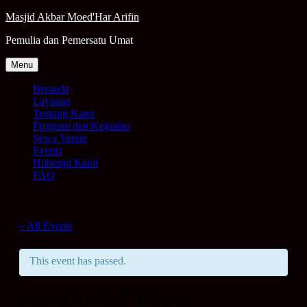
Skip
Masjid Akbar Moed'Har Arifin
to
Pemulia dan Pemersatu Umat
content
Menu
Beranda
Layanan
Tentang Kami
Program dan Kegiatan
Sewa Venue
Events
Hubungi Kami
FAQ
« All Events
This event has passed.
Kajian Kitab Al Hikam