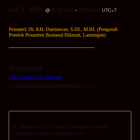
Juli 9, 2025
5:30 pm
6:00 pm
@
–
UTC+7
Pemateri: Dr. KH. Darmawan, S.HI., M.HI. (Pengasuh
Pondok Pesantren Bustanul Hikmah, Lamongan)
Takmir Masjid Akbar Moed’Har Arifin
081232222535
View Organizer Website
masjidakbarmoedhararifin@gmail.com
Ruang Utama Masjid Akbar Moed’Har Arifin
Jl. Deandels KM.31 Wadeng, Kecamatan Sidayu
Kabupaten Gresik
,
Jawa Timur
61153