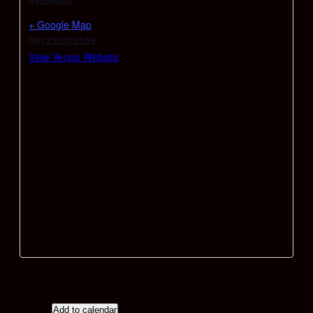
Indonesia
+ Google Map
081232222535
View Venue Website
Add to calendar