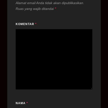
Alamat email Anda tidak akan dipublikasikan.
Ruas yang wajib ditandai
*
KOMENTAR
*
NAMA
*