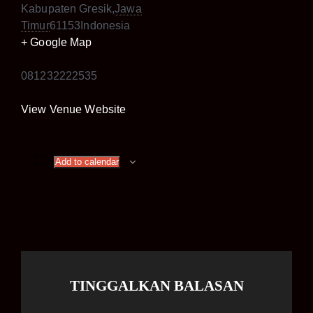
Kabupaten Gresik
,
Jawa
Timur
61153
Indonesia
+ Google Map
081232222535
View Venue Website
Add to calendar
TINGGALKAN BALASAN