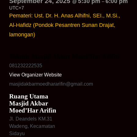
September 24, 2025
5:30 pm
6:00 pm
@
–
UTC+7
Pemateri: Ust. Dr. H. Anas Alhifni, SEI., M.Si.,
Al-Hafidz (Pondok Pesantren Sunan Drajat,
lamongan)
Takmir Masjid Akbar Moed’Har Arifin
081232222535
View Organizer Website
masjidakbarmoedhararifin@gmail.com
Ruang Utama
Masjid Akbar
Moed’Har Arifin
Jl. Deandels KM.31
Wadeng, Kecamatan
Sidayu