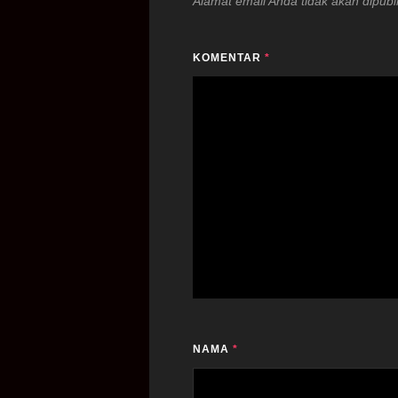
Alamat email Anda tidak akan dipubl
KOMENTAR
*
NAMA
*