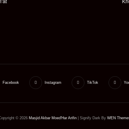
’at
Kh
Facebook
Instagram
TikTok
Yo
Copyright © 2026
Masjid Akbar Moed'Har Arifin
|
Signify Dark By
WEN Theme