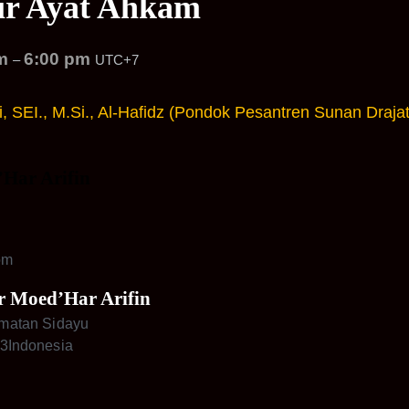
sir Ayat Ahkam
pm
6:00 pm
–
UTC+7
ni, SEI., M.Si., Al-Hafidz (Pondok Pesantren Sunan Draj
Har Arifin
om
 Moed’Har Arifin
matan Sidayu
3
Indonesia