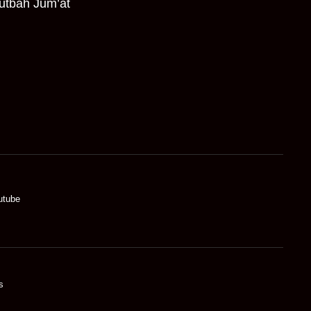
utbah Jum’at
utube
s