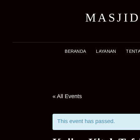
MASJID
BERANDA
LAYANAN
TENT
« All Events
This event has passed.