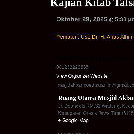
Kajian Kitab Taf
Oktober 29, 2025
5:30 
@
Pemateri: Ust. Dr. H. Anas Alhif
Takmir Masjid Akbar Moed’
081232222535
View Organizer Website
masjidakbarmoedhararifin@gmail.c
Ruang Utama Masjid Akbar
Jl. Deandels KM.31 Wadeng, Keca
Kabupaten Gresik
,
Jawa Timur
6115
+ Google Map