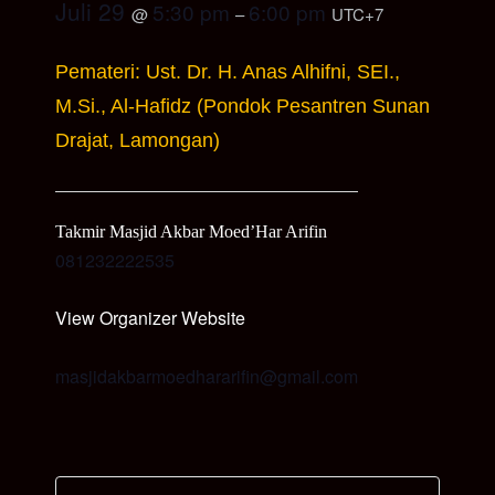
Juli 29
5:30 pm
6:00 pm
@
–
UTC+7
Pemateri: Ust. Dr. H. Anas Alhifni, SEI.,
M.Si., Al-Hafidz (Pondok Pesantren Sunan
Drajat, Lamongan)
Takmir Masjid Akbar Moed’Har Arifin
081232222535
View Organizer Website
masjidakbarmoedhararifin@gmail.com