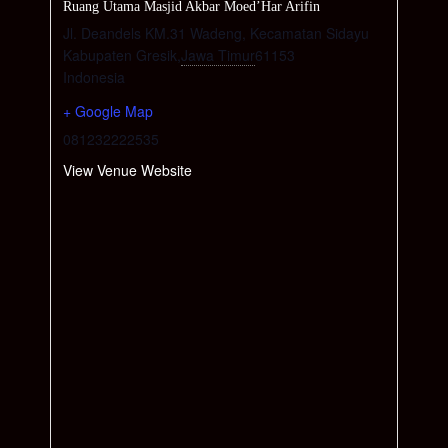
Ruang Utama Masjid Akbar Moed’Har Arifin
Jl. Deandels KM.31 Wadeng, Kecamatan Sidayu
Kabupaten Gresik
,
Jawa Timur
61153
Indonesia
+ Google Map
081232222535
View Venue Website