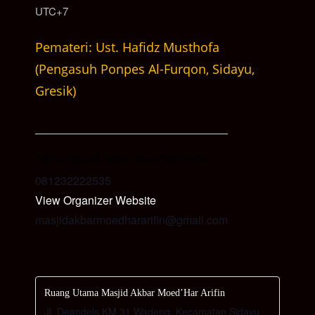
UTC+7
Pemateri: Ust. Hafidz Musthofa
(Pengasuh Ponpes Al-Furqon, Sidayu,
Gresik)
Takmir Masjid Akbar Moed’Har Arifin
081232222535
View Organizer Website
masjidakbarmoedhararifin@gmail.com
Ruang Utama Masjid Akbar Moed’Har Arifin
Jl. Deandels KM.31 Wadeng, Kecamatan Sidayu