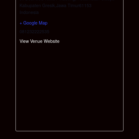
Kabupaten Gresik
,
Jawa Timur
61153
Indonesia
+ Google Map
081232222535
View Venue Website