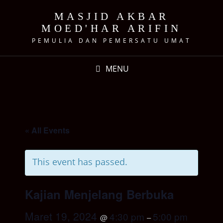
MASJID AKBAR
MOED'HAR ARIFIN
PEMULIA DAN PEMERSATU UMAT
MENU
« All Events
This event has passed.
Kajian Menjelang Berbuka
Maret 19, 2024
4:30 pm
5:00 pm
@
–