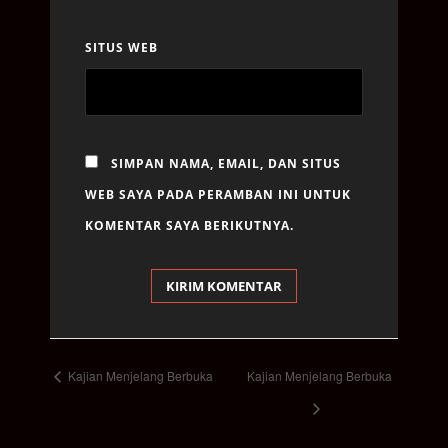
SITUS WEB
SIMPAN NAMA, EMAIL, DAN SITUS
WEB SAYA PADA PERAMBAN INI UNTUK
KOMENTAR SAYA BERIKUTNYA.
E
Kajian Menjelang Berbuka
Kajian Menjelang Berbuka
v
e
n