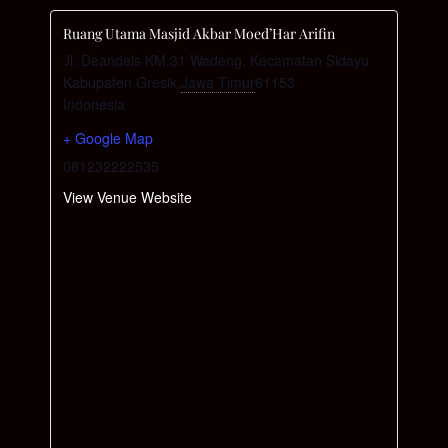
Ruang Utama Masjid Akbar Moed’Har Arifin
Jl. Deandels KM.31 Wadeng, Kecamatan Sidayu
Kabupaten Gresik
,
Jawa Timur
61153
Indonesia
+ Google Map
081232222535
View Venue Website