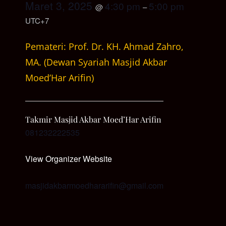
Maret 3, 2025
4:30 pm
5:00 pm
@
–
UTC+7
Pemateri: Prof. Dr. KH. Ahmad Zahro,
MA. (Dewan Syariah Masjid Akbar
Moed’Har Arifin)
Takmir Masjid Akbar Moed’Har Arifin
081232222535
View Organizer Website
masjidakbarmoedhararifin@gmail.com