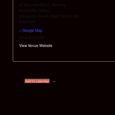
Jl. Deandels KM.31 Wadeng,
Kecamatan Sidayu
Kabupaten Gresik
,
Jawa Timur
61153
Indonesia
+ Google Map
081232222535
View Venue Website
Add to calendar