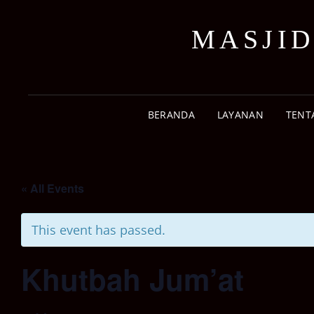
MASJID
BERANDA
LAYANAN
TENT
« All Events
This event has passed.
Khutbah Jum’at