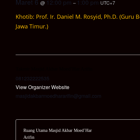
Maret 6
12:00 pm
1:00 pm
@
–
UTC+7
Khotib: Prof. Ir. Daniel M. Rosyid, Ph.D. (Guru
Jawa Timur.)
Takmir Masjid Akbar Moed’Har Arifin
081232222535
View Organizer Website
masjidakbarmoedhararifin@gmail.com
Ruang Utama Masjid Akbar Moed’Har
Arifin