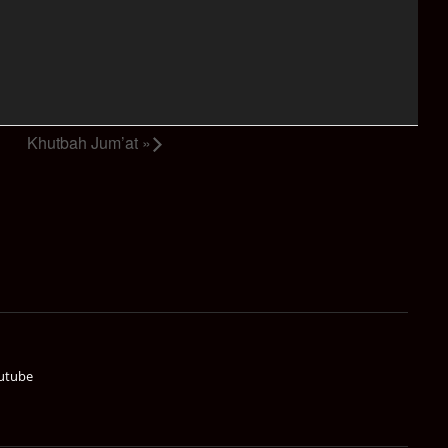
Khutbah Jum’at
»
utube