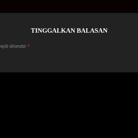
TINGGALKAN BALASAN
wajib ditandai
*