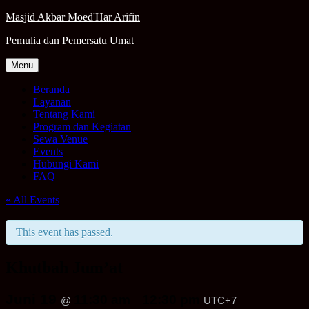
Skip
Masjid Akbar Moed'Har Arifin
to
Pemulia dan Pemersatu Umat
content
Menu
Beranda
Layanan
Tentang Kami
Program dan Kegiatan
Sewa Venue
Events
Hubungi Kami
FAQ
« All Events
This event has passed.
Khutbah Jum’at
Juni 19
11:30 am
12:30 pm
@
–
UTC+7