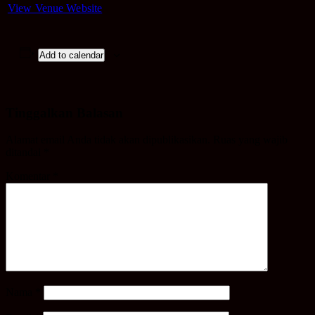
View Venue Website
Add to calendar
Tinggalkan Balasan
Alamat email Anda tidak akan dipublikasikan.
Ruas yang wajib
ditandai
*
Komentar
*
Nama
*