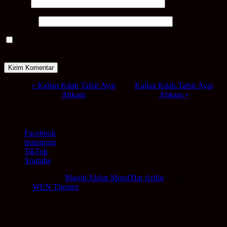
Email
*
Situs Web
Simpan nama, email, dan situs web saya pada peramban ini
untuk komentar saya berikutnya.
Event
«
Kajian Kitab Tafsir Ayat
Kajian Kitab Tafsir Ayat
Ahkam
Ahkam
»
Navigation
Facebook
Instagram
TikTok
Youtube
Copyright © 2026
Masjid Akbar Moed'Har Arifin
|
Signify
Dark by
WEN Themes
Scroll
Up