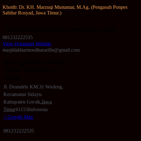
Khotib: Dr. KH. Marzuqi Mustamar, M.Ag. (Pengasuh Ponpes
Sabilur Rosyad, Jawa Timur.)
Takmir Masjid Akbar Moed’Har Arifin
081232222535
View Organizer Website
masjidakbarmoedhararifin@gmail.com
Ruang Utama Masjid
Akbar Moed’Har
Arifin
Jl. Deandels KM.31 Wadeng,
Kecamatan Sidayu
Kabupaten Gresik
,
Jawa
Timur
61153
Indonesia
+ Google Map
081232222535