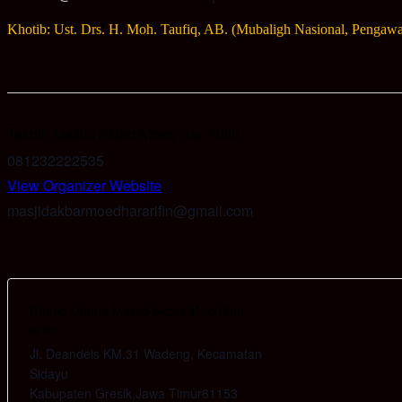
Khotib: Ust. Drs. H. Moh. Taufiq, AB. (Mubaligh Nasional, Pengaw
Takmir Masjid Akbar Moed’Har Arifin
081232222535
View Organizer Website
masjidakbarmoedhararifin@gmail.com
Ruang Utama Masjid Akbar Moed’Har
Arifin
Jl. Deandels KM.31 Wadeng, Kecamatan
Sidayu
Kabupaten Gresik
,
Jawa Timur
61153