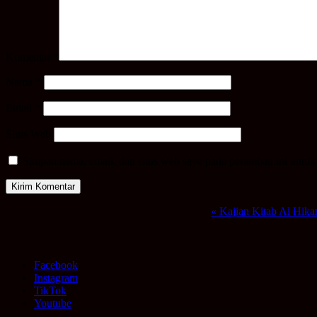
Komentar
*
Nama
*
Email
*
Situs Web
Simpan nama, email, dan situs web saya pada peramban ini untuk
Event
«
Kajian Kitab Al Hik
Navigation
Facebook
Instagram
TikTok
Youtube