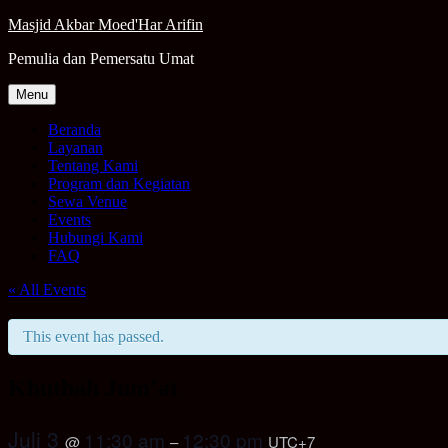
Skip
Masjid Akbar Moed'Har Arifin
to
Pemulia dan Pemersatu Umat
content
Menu
Beranda
Layanan
Tentang Kami
Program dan Kegiatan
Sewa Venue
Events
Hubungi Kami
FAQ
« All Events
This event has passed.
Khutbah Jum’at
Juli 3
11:30 am
12:30 pm
@
–
UTC+7