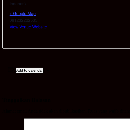
Indonesia
+ Google Map
081232222535
View Venue Website
Add to calendar
Tinggalkan Balasan
Alamat email Anda tidak akan dipublikasikan.
Ruas yang wajib ditan