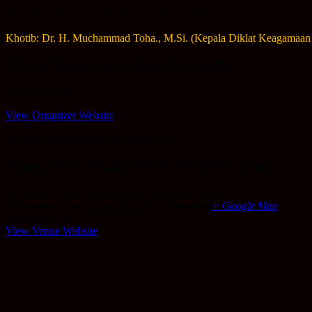
Maret 15, 2024
@
11:30 am
–
12:30 pm
UTC+7
Khotib: Dr. H. Muchammad Toha., M.Si. (Kepala Diklat Keagamaan
Takmir Masjid Akbar Moed’Har Arifin
081232222535
View Organizer Website
masjidakbarmoedhararifin@gmail.com
Ruang Utama Masjid Akbar Moed’Har Arifin
Jl. Deandels KM.31 Wadeng, Kecamatan Sidayu
Kabupaten Gresik
,
Jawa Timur
61153
Indonesia
+ Google Map
081232222535
View Venue Website