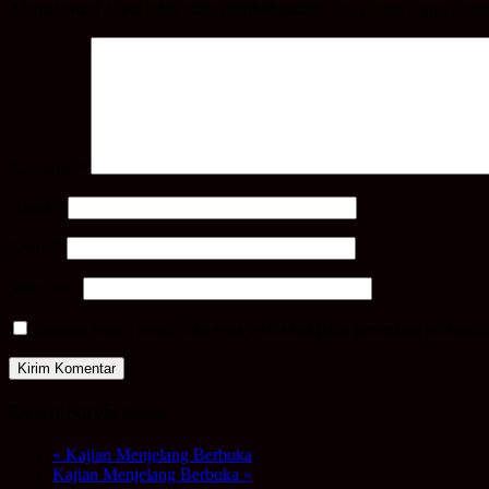
Alamat email Anda tidak akan dipublikasikan.
Ruas yang wajib ditan
Komentar
*
Nama
*
Email
*
Situs Web
Simpan nama, email, dan situs web saya pada peramban ini untuk
Event Navigation
«
Kajian Menjelang Berbuka
Kajian Menjelang Berbuka
»