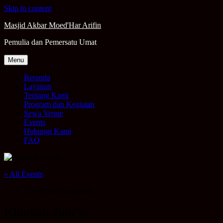
Skip to content
Masjid Akbar Moed'Har Arifin
Pemulia dan Pemersatu Umat
Menu
Beranda
Layanan
Tentang Kami
Program dan Kegiatan
Sewa Venue
Events
Hubungi Kami
FAQ
« All Events
This event has passed.
Khutbah Jum’at