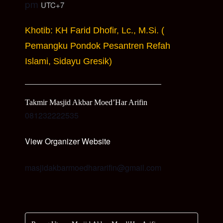
pm
UTC+7
Khotib: KH Farid Dhofir, Lc., M.Si. (
Pemangku Pondok Pesantren Refah
Islami, Sidayu Gresik)
Takmir Masjid Akbar Moed’Har Arifin
081232222535
View Organizer Website
masjidakbarmoedhararifin@gmail.com