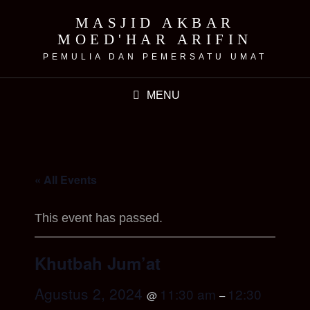
MASJID AKBAR
MOED'HAR ARIFIN
PEMULIA DAN PEMERSATU UMAT
MENU
« All Events
This event has passed.
Khutbah Jum’at
Agustus 2, 2024
11:30 am
12:30
@
–