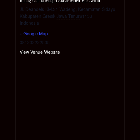
Ruang Utama Masjid Akbar Moed’Har Arifin
Jl. Deandels KM.31 Wadeng, Kecamatan Sidayu
Kabupaten Gresik
,
Jawa Timur
61153
Indonesia
+ Google Map
081232222535
View Venue Website