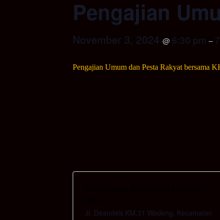
Pengajian Umu
November 3, 2024
6:30 pm
7
@
–
Pengajian Umum dan Pesta Rakyat bersama KH
Ruang Utama Masjid Akbar Moed’Har
Arifin
Jl. Deandels KM.31 Wadeng, Kecamatan