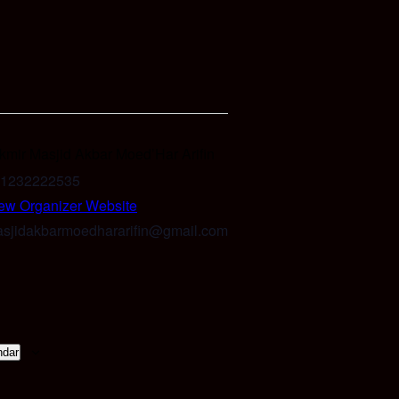
kmir Masjid Akbar Moed’Har Arifin
1232222535
ew Organizer Website
sjidakbarmoedhararifin@gmail.com
ndar