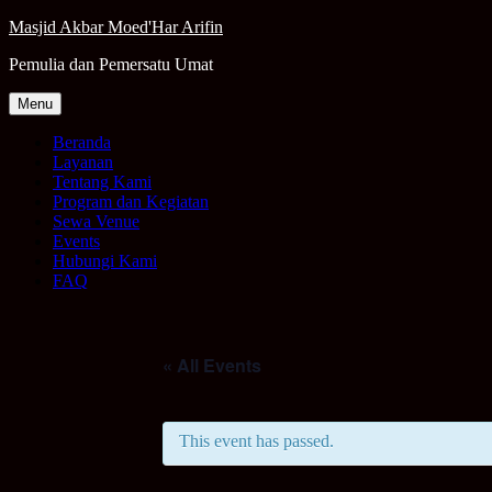
Skip
Masjid Akbar Moed'Har Arifin
to
Pemulia dan Pemersatu Umat
content
Menu
Beranda
Layanan
Tentang Kami
Program dan Kegiatan
Sewa Venue
Events
Hubungi Kami
FAQ
« All Events
This event has passed.