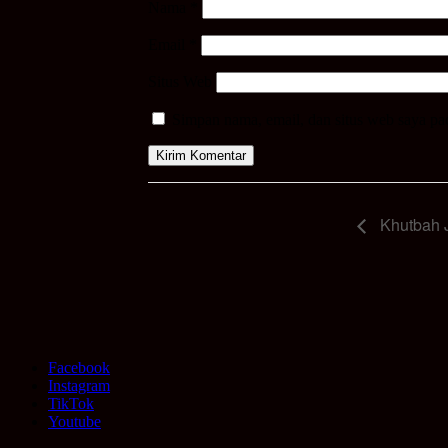
Nama
*
Email
*
Situs Web
Simpan nama, email, dan situs web saya pa
Event
Khutbah 
Navigation
Facebook
Instagram
TikTok
Youtube