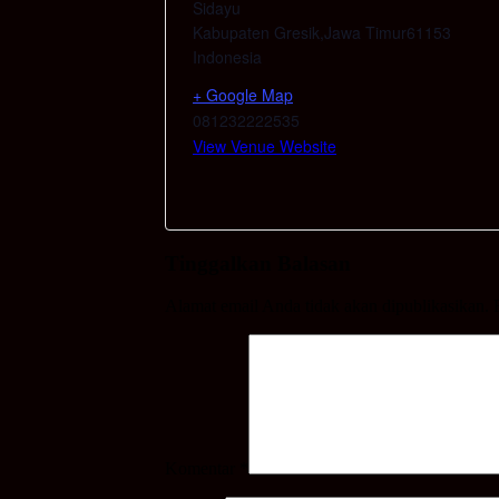
Sidayu
Kabupaten Gresik
,
Jawa Timur
61153
Indonesia
+ Google Map
081232222535
View Venue Website
Tinggalkan Balasan
Alamat email Anda tidak akan dipublikasikan.
Komentar
*