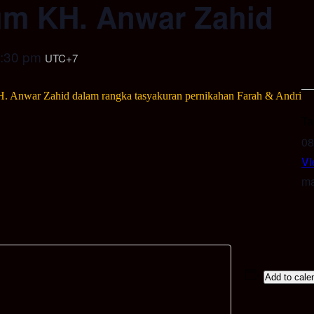
m KH. Anwar Zahid
:30 pm
UTC+7
. Anwar Zahid dalam rangka tasyakuran pernikahan Farah & Andri
Ta
08
Vi
ma
Add to cale