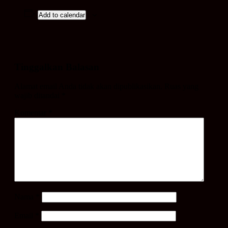
Add to calendar
Tinggalkan Balasan
Alamat email Anda tidak akan dipublikasikan.
Ruas yang
wajib ditandai
*
Komentar
*
Nama
*
Email
*