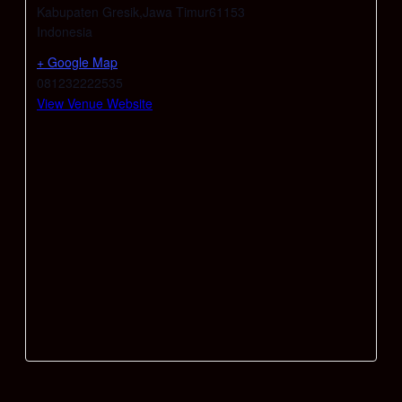
Kabupaten Gresik
,
Jawa Timur
61153
Indonesia
+ Google Map
081232222535
View Venue Website