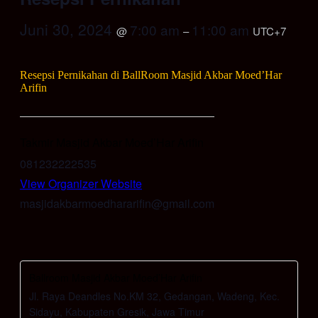
Juni 30, 2024
7:00 am
11:00 am
@
–
UTC+7
Resepsi Pernikahan di BallRoom Masjid Akbar Moed’Har
Arifin
Takmir Masjid Akbar Moed’Har Arifin
081232222535
View Organizer Website
masjidakbarmoedhararifin@gmail.com
Ballroom Masjid Akbar Moed’Har Arifin
Jl. Raya Deandles No.KM 32, Gedangan, Wadeng, Kec.
Sidayu, Kabupaten Gresik, Jawa Timur