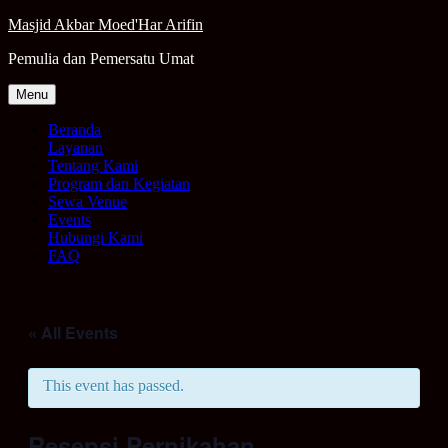
Skip
Masjid Akbar Moed'Har Arifin
to
Pemulia dan Pemersatu Umat
content
Menu
Beranda
Layanan
Tentang Kami
Program dan Kegiatan
Sewa Venue
Events
Hubungi Kami
FAQ
« All Events
This event has passed.
Resepsi Pernikahan