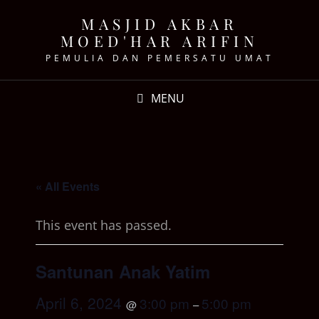
MASJID AKBAR
MOED'HAR ARIFIN
PEMULIA DAN PEMERSATU UMAT
MENU
« All Events
This event has passed.
Santunan Anak Yatim
April 6, 2024
3:00 pm
5:00 pm
@
–