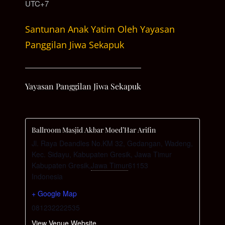
UTC+7
Santunan Anak Yatim Oleh Yayasan
Panggilan Jiwa Sekapuk
Yayasan Panggilan Jiwa Sekapuk
Ballroom Masjid Akbar Moed’Har Arifin
Jl. Raya Deandles No.KM 32, Gedangan, Wadeng,
Kec. Sidayu, Kabupaten Gresik, Jawa Timur
Kabupaten Gresik
,
Jawa Timur
61153
Indonesia
+ Google Map
081232222535
View Venue Website