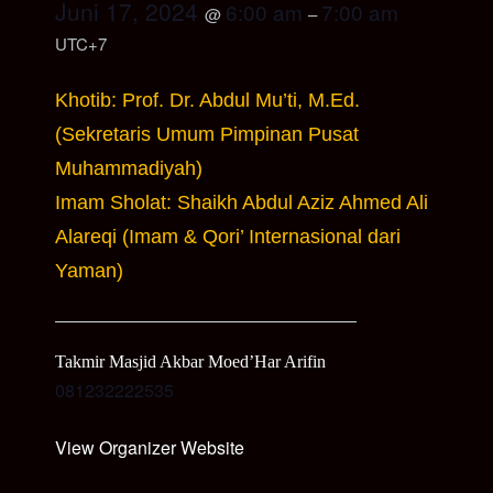
Juni 17, 2024
6:00 am
7:00 am
@
–
UTC+7
Khotib: Prof. Dr. Abdul Mu’ti, M.Ed.
(Sekretaris Umum Pimpinan Pusat
Muhammadiyah)
Imam Sholat: Shaikh Abdul Aziz Ahmed Ali
Alareqi (Imam & Qori’ Internasional dari
Yaman)
Takmir Masjid Akbar Moed’Har Arifin
081232222535
View Organizer Website