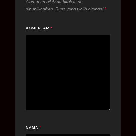
Alamat email Anda tidak akan
dipublikasikan.
Ruas yang wajib ditandai
*
KOMENTAR
*
NAMA
*