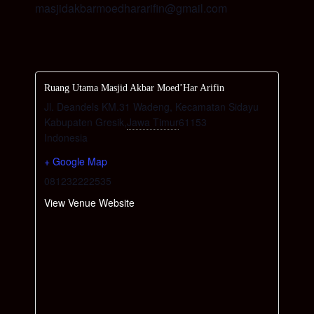
masjidakbarmoedhararifin@gmail.com
Ruang Utama Masjid Akbar Moed’Har Arifin
Jl. Deandels KM.31 Wadeng, Kecamatan Sidayu
Kabupaten Gresik
,
Jawa Timur
61153
Indonesia
+ Google Map
081232222535
View Venue Website